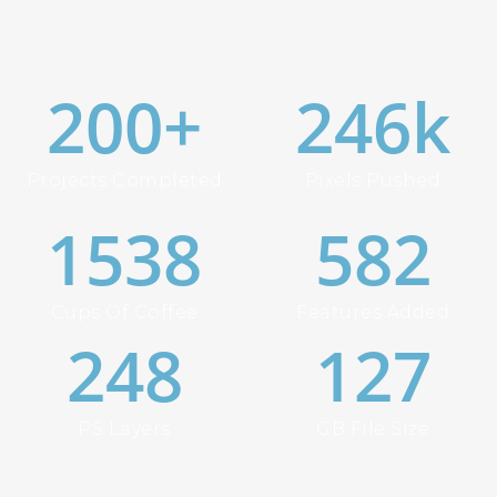
200
+
246
k
Projects Completed
Pixels Pushed
1538
582
Cups Of Coffee
Features Added
248
127
PS Layers
GB File Size