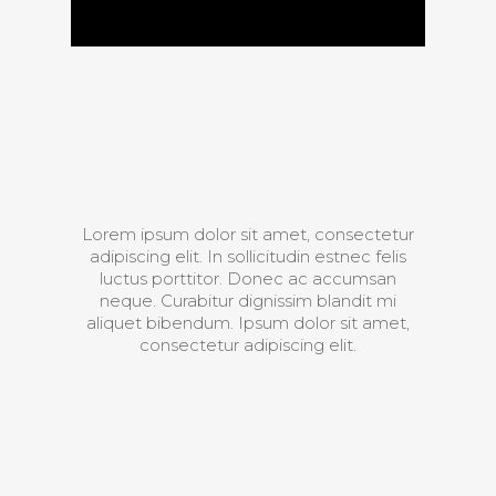
Lorem ipsum dolor sit amet, consectetur
adipiscing elit. In sollicitudin estnec felis
luctus porttitor. Donec ac accumsan
neque. Curabitur dignissim blandit mi
aliquet bibendum. Ipsum dolor sit amet,
consectetur adipiscing elit.