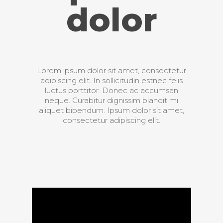
dolor
Lorem ipsum dolor sit amet, consectetur
adipiscing elit. In sollicitudin estnec felis
luctus porttitor. Donec ac accumsan
neque. Curabitur dignissim blandit mi
aliquet bibendum. Ipsum dolor sit amet,
consectetur adipiscing elit.