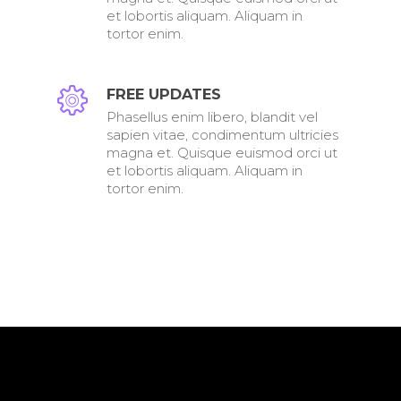
et lobortis aliquam. Aliquam in
tortor enim.
FREE UPDATES
Phasellus enim libero, blandit vel
sapien vitae, condimentum ultricies
magna et. Quisque euismod orci ut
et lobortis aliquam. Aliquam in
tortor enim.