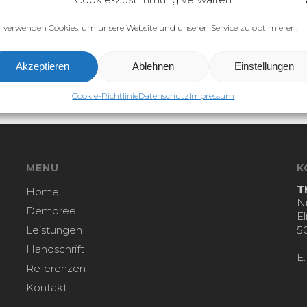
 verwenden Cookies, um unsere Website und unseren Service zu optimieren.
 zur Online-Streitbeilegung (OS) bereit:
https://ec.europa.e
Akzeptieren
Ablehnen
Einstellungen
tbeilegungsverfahren vor einer Verbraucherschlichtungsstelle t
Cookie-Richtlinie
Datenschutz
Impressum
MENU
K
T
Home
N
Demoreel
E
Leistungen
5
Handschrift
E
Referenzen
Kontakt