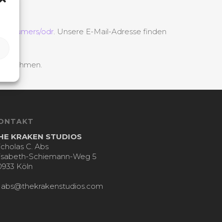
u/consumers/odr
. Unsere E-Mail-Adresse finden
eilzunehmen.
ONTAKT
HE KRAKEN STUDIOS
icholas C. Abs
lisabeth-Schiemann-Weg 5
0933 Köln
:
abs@thekrakenstudios.com