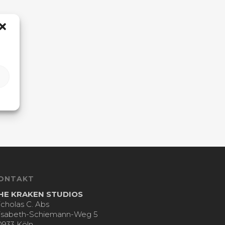
ONTAKT
HE KRAKEN STUDIOS
icholas C. Abs
lisabeth-Schiemann-Weg 5
0933 Köln