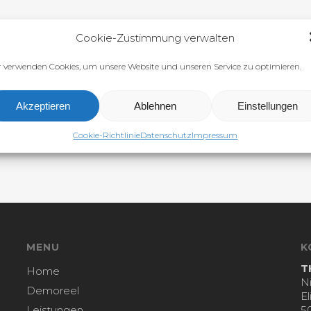
Cookie-Zustimmung verwalten
 verwenden Cookies, um unsere Website und unseren Service zu optimieren.
Akzeptieren
Ablehnen
Einstellungen
Cookie-Richtlinie
Datenschutz
Impressum
MENU
K
T
Home
N
Demoreel
E
Leistungen
5